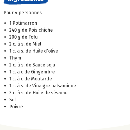
Pour 4 personnes
1 Potimarron
240 g de Pois chiche
200 g de Tofu
2 c. à s. de Miel
1 c. à s. de Huile d'olive
Thym
2 c. à s. de Sauce soja
1 c. à c de Gingembre
1 c. à c de Moutarde
1 c. à s. de Vinaigre balsamique
3 c. à s. de Huile de sésame
Sel
Poivre