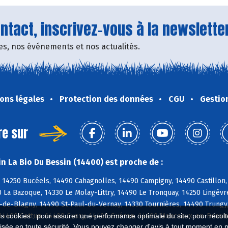
tact, inscrivez-vous à la newsletter
fres, nos événements et nos actualités.
ons légales
Protection des données
CGU
Gestio
re sur
n La Bio Du Bessin (14400) est proche de :
 14250 Bucéels, 14490 Cahagnolles, 14490 Campigny, 14490 Castillon,
La Bazoque, 14330 Le Molay-Littry, 14490 Le Tronquay, 14250 Lingèvr
-de-Blagny, 14490 St-Paul-du-Vernay, 14330 Tournières, 14490 Trungy
14400 Cottun, 14400 Cussy, 14400 Guéron, 14400 Monceaux-en-Bessin
es cookies : pour assurer une performance optimale du site, pour récolter
isée en toute sécurité. Vous pouvez changer d'avis à tout moment en 