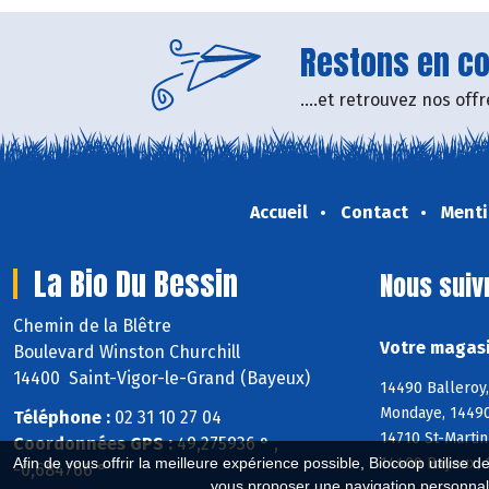
Restons en con
....et retrouvez nos of
Accueil
Contact
Menti
La Bio Du Bessin
Nous suiv
Chemin de la Blêtre
Votre magasi
Boulevard Winston Churchill
14400 Saint-Vigor-le-Grand (Bayeux)
14490 Balleroy,
Mondaye, 14490 
Téléphone :
02 31 10 27 04
14710 St-Martin
Coordonnées GPS :
49,275936 ° ,
14400 Bayeux, 
Afin de vous offrir la meilleure expérience possible, Biocoop utilise d
-0,684766 °
vous proposer une navigation personnal