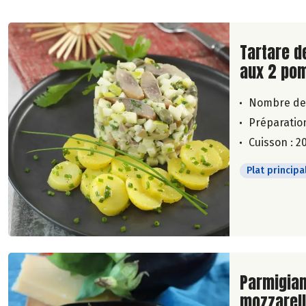
Lire la su
Tartare d
aux 2 po
Nombre de
Préparation
Cuisson : 2
Plat principa
Lire la su
Parmigian
mozzarel