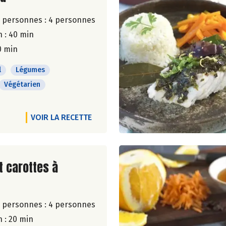
 personnes :
4 personnes
 : 40 min
0 min
l
Légumes
Végétarien
VOIR LA RECETTE
ite de la recette
t carottes à
 personnes :
4 personnes
 : 20 min