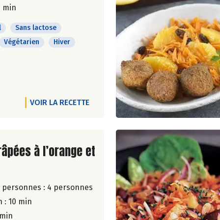
0 min
l
Sans lactose
Végétarien
Hiver
VOIR LA RECETTE
ite de la recette
râpées à l’orange et
 personnes :
4 personnes
 : 10 min
 min