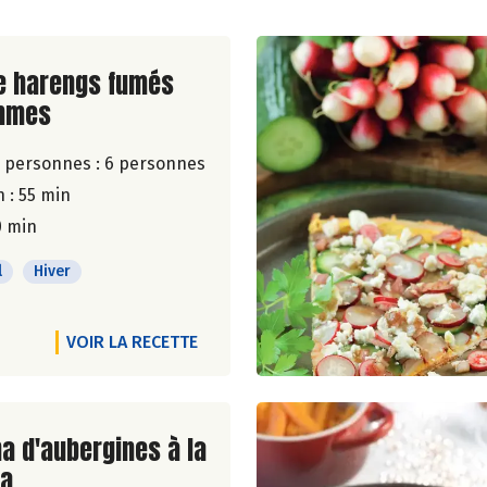
ite de la recette
e harengs fumés
mmes
 personnes :
6 personnes
 : 55 min
0 min
l
Hiver
VOIR LA RECETTE
ite de la recette
a d'aubergines à la
la