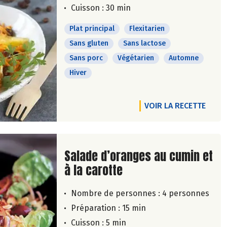
Cuisson : 30 min
Plat principal
Flexitarien
Sans gluten
Sans lactose
Sans porc
Végétarien
Automne
Hiver
VOIR LA RECETTE
Lire la suite de la recette
Salade d’oranges au cumin et
à la carotte
Nombre de personnes :
4 personnes
Préparation : 15 min
Cuisson : 5 min