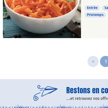
Entrée
Sa
Printemps
<
1
Restons en con
....et retrouvez nos of