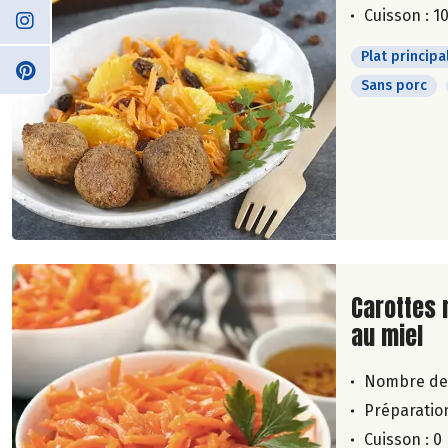
Cuisson : 1
Plat principa
Sans porc
Lire la su
Carottes 
au miel
Nombre de
Préparation
Cuisson : 0