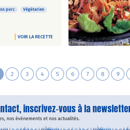
ns porc
Végétarien
VOIR LA RECETTE
2
3
4
5
6
7
8
9
tact, inscrivez-vous à la newsletter
fres, nos événements et nos actualités.