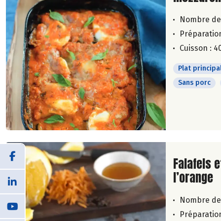
Nombre de
Préparation
Cuisson : 4
Plat principa
Sans porc
Lire la su
Falafels e
l’orange
Nombre de
Préparation