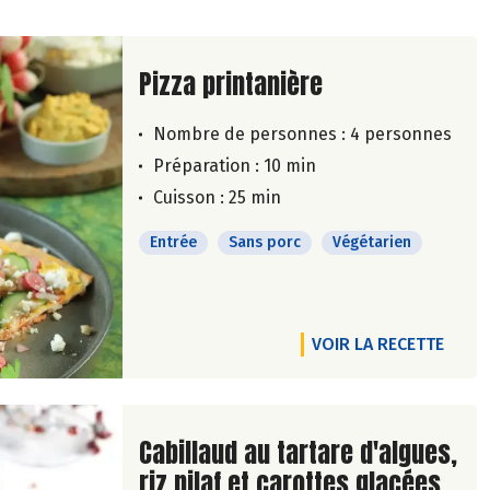
Lire la suite de la recette
Pizza printanière
Nombre de personnes :
4 personnes
Préparation : 10 min
Cuisson : 25 min
Entrée
Sans porc
Végétarien
VOIR LA RECETTE
Lire la suite de la recette
Cabillaud au tartare d'algues,
riz pilaf et carottes glacées