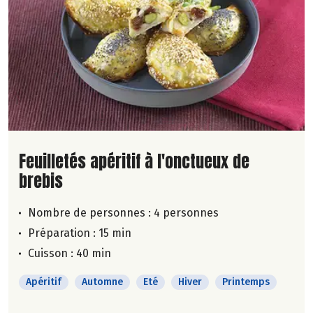
Lire la suite de la recette
Feuilletés apéritif à l'onctueux de
brebis
Nombre de personnes :
4 personnes
Préparation : 15 min
Cuisson : 40 min
Apéritif
Automne
Eté
Hiver
Printemps