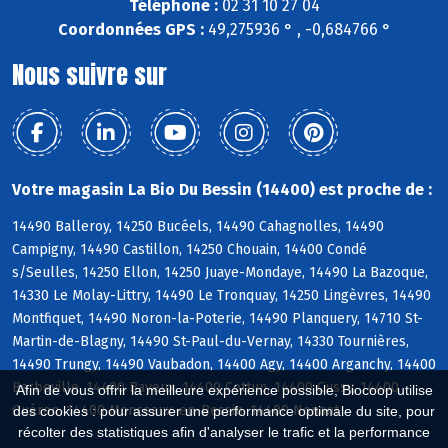
Téléphone :
02 31 10 27 04
Coordonnées GPS :
49,275936 ° , -0,684766 °
Nous suivre sur
Votre magasin La Bio Du Bessin (14400) est proche de :
14490 Balleroy, 14250 Bucéels, 14490 Cahagnolles, 14490
Campigny, 14490 Castillon, 14250 Chouain, 14400 Condé
s/Seulles, 14250 Ellon, 14250 Juaye-Mondaye, 14490 La Bazoque,
14330 Le Molay-Littry, 14490 Le Tronquay, 14250 Lingèvres, 14490
Montfiquet, 14490 Noron-la-Poterie, 14490 Planquery, 14710 St-
Martin-de-Blagny, 14490 St-Paul-du-Vernay, 14330 Tournières,
14490 Trungy, 14490 Vaubadon, 14400 Agy, 14400 Arganchy, 14400
Barbeville, 14400 Bayeux, 14400 Cottun, 14400 Cussy, 14400
Afin de vous offrir la meilleure expérience possible, Biocoop utilise
Guéron, 14400 Monceaux-en-Bessin, 14400 Nonant
des cookies : pour assurer une performance optimale du site, pour
récolter des statistiques afin d'analyser le trafic et la performance