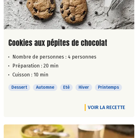
Lire la suite de la recette
Cookies aux pépites de chocolat
Nombre de personnes :
4 personnes
Préparation : 20 min
Cuisson : 10 min
Dessert
Automne
Eté
Hiver
Printemps
VOIR LA RECETTE