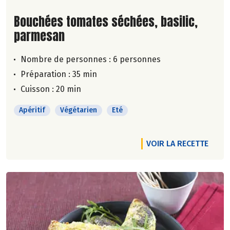
Lire la suite de la recette
Bouchées tomates séchées, basilic,
parmesan
Nombre de personnes :
6 personnes
Préparation : 35 min
Cuisson : 20 min
Apéritif
Végétarien
Eté
VOIR LA RECETTE