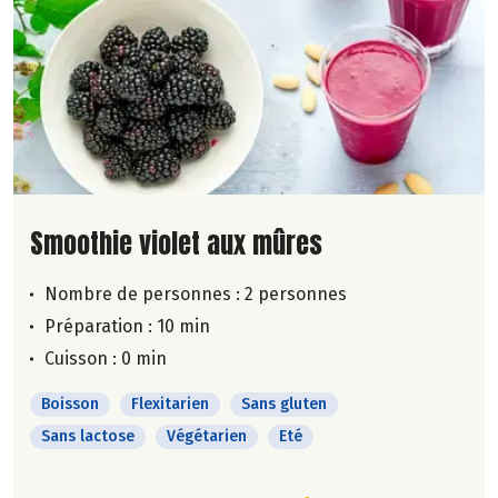
Lire la suite de la recette
Smoothie violet aux mûres
Nombre de personnes :
2 personnes
Préparation : 10 min
Cuisson : 0 min
Boisson
Flexitarien
Sans gluten
Sans lactose
Végétarien
Eté