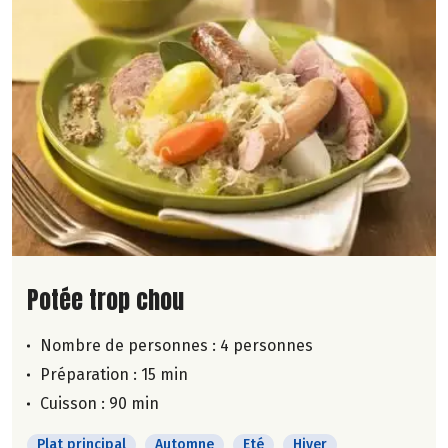
Lire la suite de la recette
Potée trop chou
Nombre de personnes :
4 personnes
Préparation : 15 min
Cuisson : 90 min
Plat principal
Automne
Eté
Hiver