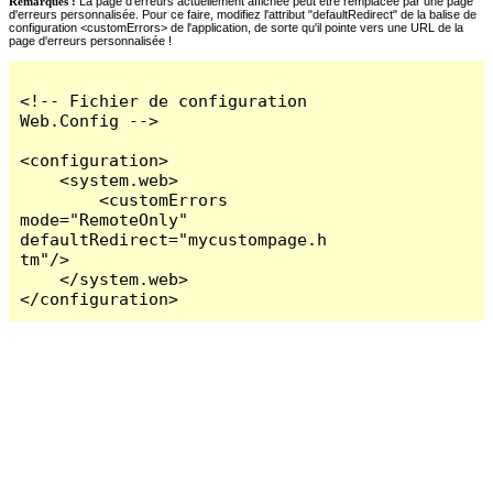
Remarques :
La page d'erreurs actuellement affichée peut être remplacée par une page
d'erreurs personnalisée. Pour ce faire, modifiez l'attribut "defaultRedirect" de la balise de
configuration <customErrors> de l'application, de sorte qu'il pointe vers une URL de la
page d'erreurs personnalisée !
<!-- Fichier de configuration 
Web.Config -->

<configuration>

    <system.web>

        <customErrors 
mode="RemoteOnly" 
defaultRedirect="mycustompage.h
tm"/>

    </system.web>

</configuration>