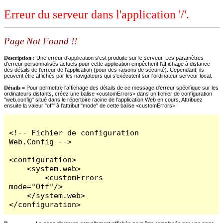
Erreur du serveur dans l'application '/'.
Page Not Found !!
Description :
Une erreur d'application s'est produite sur le serveur. Les paramètres
d'erreur personnalisés actuels pour cette application empêchent l'affichage à distance
des détails de l'erreur de l'application (pour des raisons de sécurité). Cependant, ils
peuvent être affichés par les navigateurs qui s'exécutent sur l'ordinateur serveur local.
Détails =
Pour permettre l'affichage des détails de ce message d'erreur spécifique sur les
ordinateurs distants, créez une balise <customErrors> dans un fichier de configuration
"web.config" situé dans le répertoire racine de l'application Web en cours. Attribuez
ensuite la valeur "off" à l'attribut "mode" de cette balise <customErrors>.
<!-- Fichier de configuration 
Web.Config -->

<configuration>

    <system.web>

        <customErrors 
mode="Off"/>

    </system.web>

</configuration>