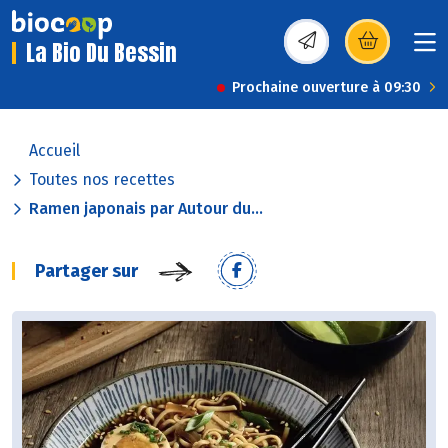
La Bio Du Bessin
(s’ouvre dans une nou
Prochaine ouverture à 09:30
Accueil
Toutes nos recettes
Ramen japonais par Autour du...
Partager sur