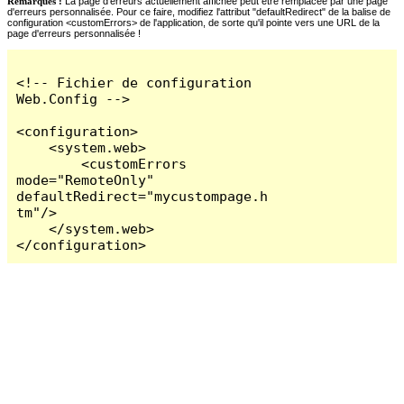
Remarques :
La page d'erreurs actuellement affichée peut être remplacée par une page
d'erreurs personnalisée. Pour ce faire, modifiez l'attribut "defaultRedirect" de la balise de
configuration <customErrors> de l'application, de sorte qu'il pointe vers une URL de la
page d'erreurs personnalisée !
<!-- Fichier de configuration 
Web.Config -->

<configuration>

    <system.web>

        <customErrors 
mode="RemoteOnly" 
defaultRedirect="mycustompage.h
tm"/>

    </system.web>

</configuration>