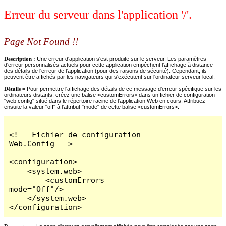
Erreur du serveur dans l'application '/'.
Page Not Found !!
Description :
Une erreur d'application s'est produite sur le serveur. Les paramètres
d'erreur personnalisés actuels pour cette application empêchent l'affichage à distance
des détails de l'erreur de l'application (pour des raisons de sécurité). Cependant, ils
peuvent être affichés par les navigateurs qui s'exécutent sur l'ordinateur serveur local.
Détails =
Pour permettre l'affichage des détails de ce message d'erreur spécifique sur les
ordinateurs distants, créez une balise <customErrors> dans un fichier de configuration
"web.config" situé dans le répertoire racine de l'application Web en cours. Attribuez
ensuite la valeur "off" à l'attribut "mode" de cette balise <customErrors>.
<!-- Fichier de configuration 
Web.Config -->

<configuration>

    <system.web>

        <customErrors 
mode="Off"/>

    </system.web>

</configuration>