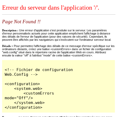
Erreur du serveur dans l'application '/'.
Page Not Found !!
Description :
Une erreur d'application s'est produite sur le serveur. Les paramètres
d'erreur personnalisés actuels pour cette application empêchent l'affichage à distance
des détails de l'erreur de l'application (pour des raisons de sécurité). Cependant, ils
peuvent être affichés par les navigateurs qui s'exécutent sur l'ordinateur serveur local.
Détails =
Pour permettre l'affichage des détails de ce message d'erreur spécifique sur les
ordinateurs distants, créez une balise <customErrors> dans un fichier de configuration
"web.config" situé dans le répertoire racine de l'application Web en cours. Attribuez
ensuite la valeur "off" à l'attribut "mode" de cette balise <customErrors>.
<!-- Fichier de configuration 
Web.Config -->

<configuration>

    <system.web>

        <customErrors 
mode="Off"/>

    </system.web>

</configuration>