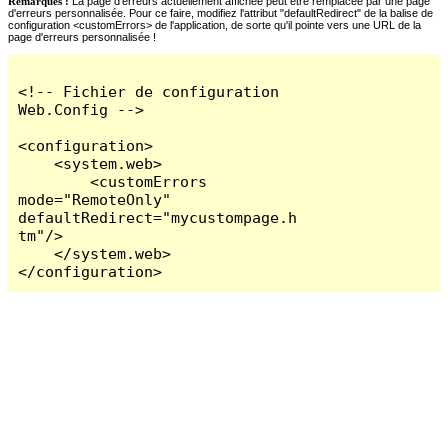
Remarques :
La page d'erreurs actuellement affichée peut être remplacée par une page
d'erreurs personnalisée. Pour ce faire, modifiez l'attribut "defaultRedirect" de la balise de
configuration <customErrors> de l'application, de sorte qu'il pointe vers une URL de la
page d'erreurs personnalisée !
<!-- Fichier de configuration 
Web.Config -->

<configuration>

    <system.web>

        <customErrors 
mode="RemoteOnly" 
defaultRedirect="mycustompage.h
tm"/>

    </system.web>

</configuration>