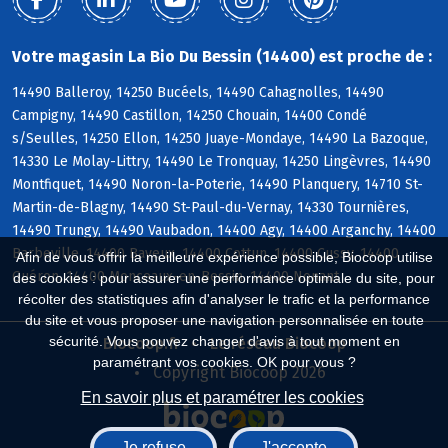
Votre magasin La Bio Du Bessin (14400) est proche de :
14490 Balleroy, 14250 Bucéels, 14490 Cahagnolles, 14490
Campigny, 14490 Castillon, 14250 Chouain, 14400 Condé
s/Seulles, 14250 Ellon, 14250 Juaye-Mondaye, 14490 La Bazoque,
14330 Le Molay-Littry, 14490 Le Tronquay, 14250 Lingèvres, 14490
Montfiquet, 14490 Noron-la-Poterie, 14490 Planquery, 14710 St-
Martin-de-Blagny, 14490 St-Paul-du-Vernay, 14330 Tournières,
14490 Trungy, 14490 Vaubadon, 14400 Agy, 14400 Arganchy, 14400
Barbeville, 14400 Bayeux, 14400 Cottun, 14400 Cussy, 14400
Afin de vous offrir la meilleure expérience possible, Biocoop utilise
Guéron, 14400 Monceaux-en-Bessin, 14400 Nonant
des cookies : pour assurer une performance optimale du site, pour
récolter des statistiques afin d'analyser le trafic et la performance
du site et vous proposer une navigation personnalisée en toute
sécurité. Vous pouvez changer d'avis à tout moment en
Biocoop.fr
Le réseau Biocoop
paramétrant vos cookies. OK pour vous ?
Copyright Biocoop 2026
En savoir plus et paramétrer les cookies
Je refuse
J'accepte