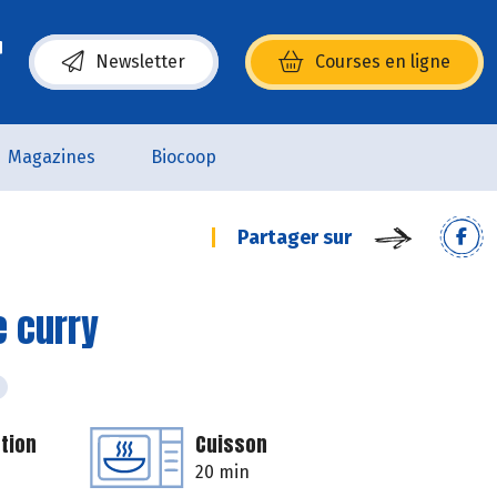
Newsletter
Courses en ligne
(s’ouvre dans une nouvelle fenêtre)
Magazines
Biocoop
Partager sur
 curry
tion
Cuisson
20 min