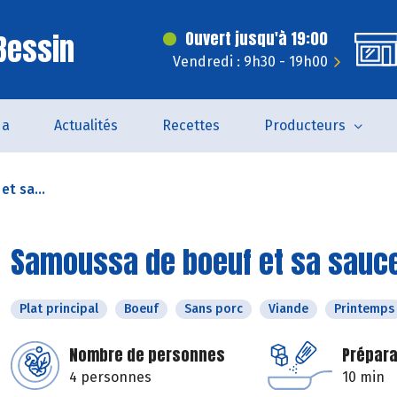
 Bessin
Ouvert jusqu'à 19:00
Vendredi : 9h30 - 19h00
da
Actualités
Recettes
Producteurs
t sa...
Samoussa de boeuf et sa sauce
Plat principal
Boeuf
Sans porc
Viande
Printemps
Nombre de personnes
Prépara
4 personnes
10 min