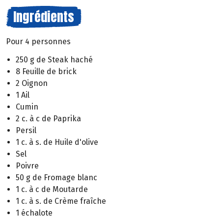
Ingrédients
Pour 4 personnes
250 g de Steak haché
8 Feuille de brick
2 Oignon
1 Ail
Cumin
2 c. à c de Paprika
Persil
1 c. à s. de Huile d'olive
Sel
Poivre
50 g de Fromage blanc
1 c. à c de Moutarde
1 c. à s. de Crème fraîche
1 échalote