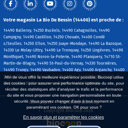
Votre magasin La Bio Du Bessin (14400) est proche de :
14490 Balleroy, 14250 Bucéels, 14490 Cahagnolles, 14490
Campigny, 14490 Castillon, 14250 Chouain, 14400 Condé
s/Seulles, 14250 Ellon, 14250 Juaye-Mondaye, 14490 La Bazoque,
14330 Le Molay-Littry, 14490 Le Tronquay, 14250 Lingèvres, 14490
Montfiquet, 14490 Noron-la-Poterie, 14490 Planquery, 14710 St-
Martin-de-Blagny, 14490 St-Paul-du-Vernay, 14330 Tournières,
14490 Trungy, 14490 Vaubadon, 14400 Agy, 14400 Arganchy, 14400
Barbeville, 14400 Bayeux, 14400 Cottun, 14400 Cussy, 14400
Afin de vous offrir la meilleure expérience possible, Biocoop utilise
Guéron, 14400 Monceaux-en-Bessin, 14400 Nonant
des cookies : pour assurer une performance optimale du site, pour
récolter des statistiques afin d'analyser le trafic et la performance
du site et vous proposer une navigation personnalisée en toute
sécurité. Vous pouvez changer d'avis à tout moment en
Biocoop.fr
Le réseau Biocoop
paramétrant vos cookies. OK pour vous ?
Copyright Biocoop 2026
En savoir plus et paramétrer les cookies