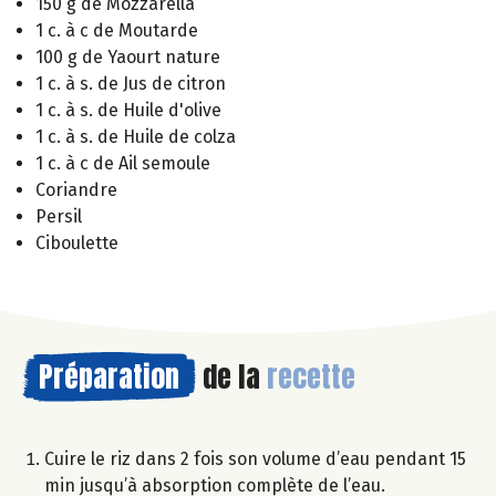
150 g de Mozzarella
1 c. à c de Moutarde
100 g de Yaourt nature
1 c. à s. de Jus de citron
1 c. à s. de Huile d'olive
1 c. à s. de Huile de colza
1 c. à c de Ail semoule
Coriandre
Persil
Ciboulette
Préparation
de la
recette
Cuire le riz dans 2 fois son volume d’eau pendant 15
min jusqu’à absorption complète de l’eau.