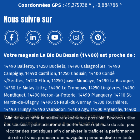
Coordonnées GPS :
49,275936 ° , -0,684766 °
Nous suivre sur
Votre magasin La Bio Du Bessin (14400) est proche de :
14490 Balleroy, 14250 Bucéels, 14490 Cahagnolles, 14490
Campigny, 14490 Castillon, 14250 Chouain, 14400 Condé
s/Seulles, 14250 Ellon, 14250 Juaye-Mondaye, 14490 La Bazoque,
14330 Le Molay-Littry, 14490 Le Tronquay, 14250 Lingèvres, 14490
Montfiquet, 14490 Noron-la-Poterie, 14490 Planquery, 14710 St-
Martin-de-Blagny, 14490 St-Paul-du-Vernay, 14330 Tournières,
14490 Trungy, 14490 Vaubadon, 14400 Agy, 14400 Arganchy, 14400
Barbeville, 14400 Bayeux, 14400 Cottun, 14400 Cussy, 14400
Afin de vous offrir la meilleure expérience possible, Biocoop utilise
Guéron, 14400 Monceaux-en-Bessin, 14400 Nonant
des cookies : pour assurer une performance optimale du site, pour
récolter des statistiques afin d'analyser le trafic et la performance
du site et vous proposer une navigation personnalisée en toute