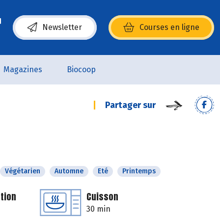
Newsletter
Courses en ligne
(s’ouvre dans une nouvelle fenêtre)
Magazines
Biocoop
Partager sur
Végétarien
Automne
Eté
Printemps
tion
Cuisson
30 min