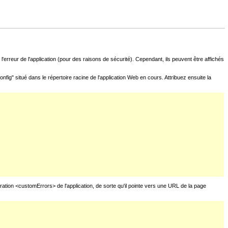
l'erreur de l'application (pour des raisons de sécurité). Cependant, ils peuvent être affichés
fig" situé dans le répertoire racine de l'application Web en cours. Attribuez ensuite la
uration <customErrors> de l'application, de sorte qu'il pointe vers une URL de la page