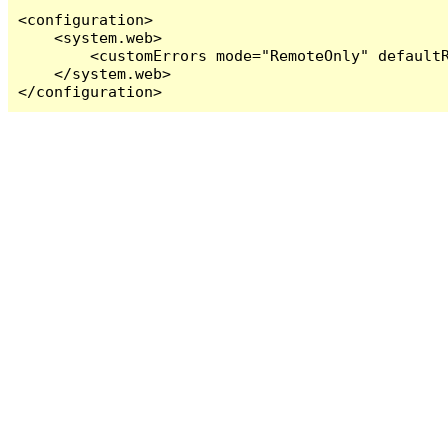
<configuration>

    <system.web>

        <customErrors mode="RemoteOnly" defaultR
    </system.web>

</configuration>