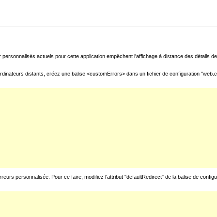
 personnalisés actuels pour cette application empêchent l'affichage à distance des détails de 
rdinateurs distants, créez une balise <customErrors> dans un fichier de configuration "web.con
urs personnalisée. Pour ce faire, modifiez l'attribut "defaultRedirect" de la balise de config