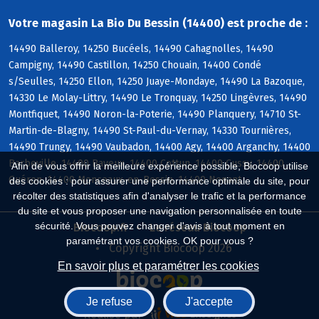
Votre magasin La Bio Du Bessin (14400) est proche de :
14490 Balleroy, 14250 Bucéels, 14490 Cahagnolles, 14490
Campigny, 14490 Castillon, 14250 Chouain, 14400 Condé
s/Seulles, 14250 Ellon, 14250 Juaye-Mondaye, 14490 La Bazoque,
14330 Le Molay-Littry, 14490 Le Tronquay, 14250 Lingèvres, 14490
Montfiquet, 14490 Noron-la-Poterie, 14490 Planquery, 14710 St-
Martin-de-Blagny, 14490 St-Paul-du-Vernay, 14330 Tournières,
14490 Trungy, 14490 Vaubadon, 14400 Agy, 14400 Arganchy, 14400
Barbeville, 14400 Bayeux, 14400 Cottun, 14400 Cussy, 14400
Afin de vous offrir la meilleure expérience possible, Biocoop utilise
Guéron, 14400 Monceaux-en-Bessin, 14400 Nonant
des cookies : pour assurer une performance optimale du site, pour
récolter des statistiques afin d'analyser le trafic et la performance
du site et vous proposer une navigation personnalisée en toute
sécurité. Vous pouvez changer d'avis à tout moment en
Biocoop.fr
Le réseau Biocoop
paramétrant vos cookies. OK pour vous ?
Copyright Biocoop 2026
En savoir plus et paramétrer les cookies
Je refuse
J'accepte
Réalisé par