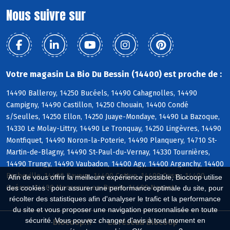
Nous suivre sur
Votre magasin La Bio Du Bessin (14400) est proche de :
14490 Balleroy, 14250 Bucéels, 14490 Cahagnolles, 14490
Campigny, 14490 Castillon, 14250 Chouain, 14400 Condé
s/Seulles, 14250 Ellon, 14250 Juaye-Mondaye, 14490 La Bazoque,
14330 Le Molay-Littry, 14490 Le Tronquay, 14250 Lingèvres, 14490
Montfiquet, 14490 Noron-la-Poterie, 14490 Planquery, 14710 St-
Martin-de-Blagny, 14490 St-Paul-du-Vernay, 14330 Tournières,
14490 Trungy, 14490 Vaubadon, 14400 Agy, 14400 Arganchy, 14400
Barbeville, 14400 Bayeux, 14400 Cottun, 14400 Cussy, 14400
Afin de vous offrir la meilleure expérience possible, Biocoop utilise
Guéron, 14400 Monceaux-en-Bessin, 14400 Nonant
des cookies : pour assurer une performance optimale du site, pour
récolter des statistiques afin d'analyser le trafic et la performance
du site et vous proposer une navigation personnalisée en toute
sécurité. Vous pouvez changer d'avis à tout moment en
Biocoop.fr
Le réseau Biocoop