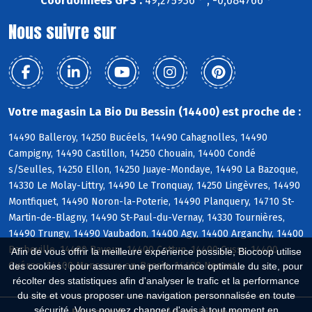
Coordonnées GPS :
49,275936 ° , -0,684766 °
Nous suivre sur
Votre magasin La Bio Du Bessin (14400) est proche de :
14490 Balleroy, 14250 Bucéels, 14490 Cahagnolles, 14490
Campigny, 14490 Castillon, 14250 Chouain, 14400 Condé
s/Seulles, 14250 Ellon, 14250 Juaye-Mondaye, 14490 La Bazoque,
14330 Le Molay-Littry, 14490 Le Tronquay, 14250 Lingèvres, 14490
Montfiquet, 14490 Noron-la-Poterie, 14490 Planquery, 14710 St-
Martin-de-Blagny, 14490 St-Paul-du-Vernay, 14330 Tournières,
14490 Trungy, 14490 Vaubadon, 14400 Agy, 14400 Arganchy, 14400
Barbeville, 14400 Bayeux, 14400 Cottun, 14400 Cussy, 14400
Afin de vous offrir la meilleure expérience possible, Biocoop utilise
Guéron, 14400 Monceaux-en-Bessin, 14400 Nonant
des cookies : pour assurer une performance optimale du site, pour
récolter des statistiques afin d'analyser le trafic et la performance
du site et vous proposer une navigation personnalisée en toute
sécurité. Vous pouvez changer d'avis à tout moment en