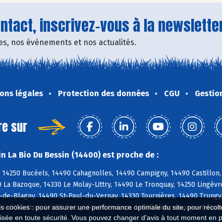
tact, inscrivez-vous à la newsletter
fres, nos événements et nos actualités.
ons légales
Protection des données
CGU
Gestio
re sur
n La Bio Du Bessin (14400) est proche de :
 14250 Bucéels, 14490 Cahagnolles, 14490 Campigny, 14490 Castillon,
La Bazoque, 14330 Le Molay-Littry, 14490 Le Tronquay, 14250 Lingèvr
-de-Blagny, 14490 St-Paul-du-Vernay, 14330 Tournières, 14490 Trungy
14400 Cottun, 14400 Cussy, 14400 Guéron, 14400 Monceaux-en-Bessin
es cookies : pour assurer une performance optimale du site, pour récolter
isée en toute sécurité. Vous pouvez changer d'avis à tout moment en 