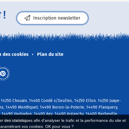
 !
Inscription newsletter
n des cookies
Plan du site
 14250 Chouain, 14400 Condé s/Seulles, 14250 Ellon, 14250 Juaye-
es, 14490 Montfiquet, 14490 Noron-la-Poterie, 14490 Planquery,
, 14490 Vaubadon, 14400 Agy, 14400 Arganchy, 14400 Barbeville,
, 14400 Nonant
 des statistiques afin d'analyser le trafic et la performance du site et
paramétrant vos cookies. OK pour vous ?