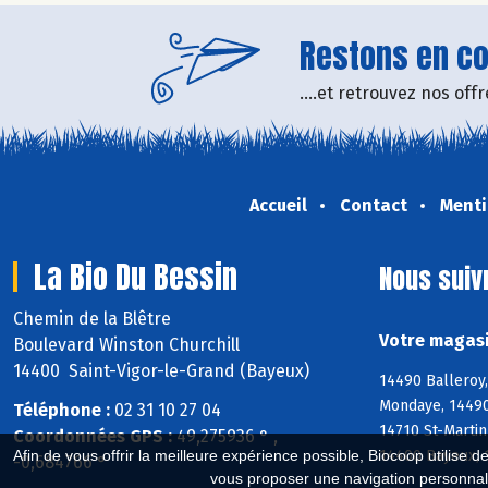
Restons en con
....et retrouvez nos of
Accueil
Contact
Menti
La Bio Du Bessin
Nous suiv
Chemin de la Blêtre
Votre magasi
Boulevard Winston Churchill
14400 Saint-Vigor-le-Grand (Bayeux)
14490 Balleroy,
Mondaye, 14490 
Téléphone :
02 31 10 27 04
14710 St-Martin
Coordonnées GPS :
49,275936 ° ,
14400 Bayeux, 
Afin de vous offrir la meilleure expérience possible, Biocoop utilise d
-0,684766 °
vous proposer une navigation personnal