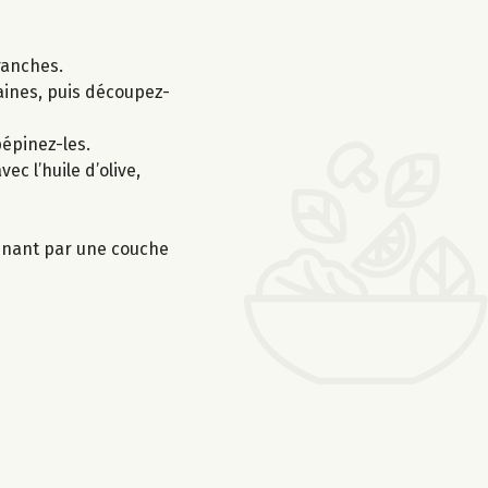
ranches.
raines, puis découpez-
épinez-les.
c l’huile d’olive,
rminant par une couche