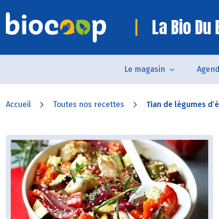
La Bio Du
Le magasin
Agen
Accueil
Toutes nos recettes
Tian de légumes d’