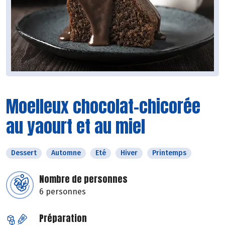
Moelleux chocolat-chicorée
au yaourt et au miel
Dessert
Automne
Eté
Hiver
Printemps
Nombre de personnes
6 personnes
Préparation