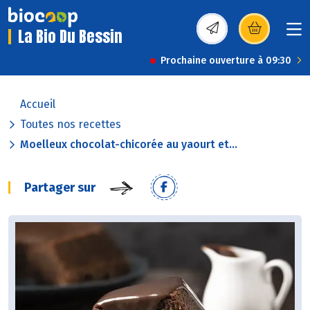
La Bio Du Bessin
(s’ouvre dans une nou
Prochaine ouverture à 09:30
Accueil
Toutes nos recettes
Moelleux chocolat-chicorée au yaourt et...
Partager sur