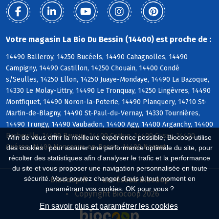
Votre magasin La Bio Du Bessin (14400) est proche de :
14490 Balleroy, 14250 Bucéels, 14490 Cahagnolles, 14490
Campigny, 14490 Castillon, 14250 Chouain, 14400 Condé
s/Seulles, 14250 Ellon, 14250 Juaye-Mondaye, 14490 La Bazoque,
14330 Le Molay-Littry, 14490 Le Tronquay, 14250 Lingèvres, 14490
Montfiquet, 14490 Noron-la-Poterie, 14490 Planquery, 14710 St-
Martin-de-Blagny, 14490 St-Paul-du-Vernay, 14330 Tournières,
14490 Trungy, 14490 Vaubadon, 14400 Agy, 14400 Arganchy, 14400
Barbeville, 14400 Bayeux, 14400 Cottun, 14400 Cussy, 14400
Afin de vous offrir la meilleure expérience possible, Biocoop utilise
Guéron, 14400 Monceaux-en-Bessin, 14400 Nonant
des cookies : pour assurer une performance optimale du site, pour
récolter des statistiques afin d'analyser le trafic et la performance
du site et vous proposer une navigation personnalisée en toute
sécurité. Vous pouvez changer d'avis à tout moment en
Biocoop.fr
Le réseau Biocoop
paramétrant vos cookies. OK pour vous ?
Copyright Biocoop 2026
En savoir plus et paramétrer les cookies