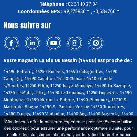
Téléphone :
02 31 10 27 04
Coordonnées GPS :
49,275936 ° , -0,684766 °
Nous suivre sur
Votre magasin La Bio Du Bessin (14400) est proche de :
14490 Balleroy, 14250 Bucéels, 14490 Cahagnolles, 14490
Campigny, 14490 Castillon, 14250 Chouain, 14400 Condé
s/Seulles, 14250 Ellon, 14250 Juaye-Mondaye, 14490 La Bazoque,
14330 Le Molay-Littry, 14490 Le Tronquay, 14250 Lingèvres, 14490
Montfiquet, 14490 Noron-la-Poterie, 14490 Planquery, 14710 St-
Martin-de-Blagny, 14490 St-Paul-du-Vernay, 14330 Tournières,
14490 Trungy, 14490 Vaubadon, 14400 Agy, 14400 Arganchy, 14400
Barbeville, 14400 Bayeux, 14400 Cottun, 14400 Cussy, 14400
Afin de vous offrir la meilleure expérience possible, Biocoop utilise
Guéron, 14400 Monceaux-en-Bessin, 14400 Nonant
des cookies : pour assurer une performance optimale du site, pour
récolter des statistiques afin d'analyser le trafic et la performance