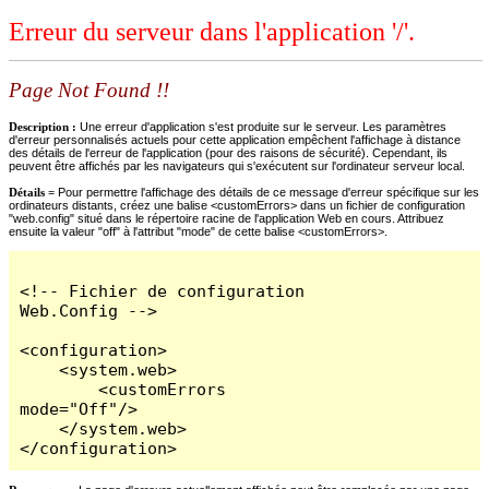
Erreur du serveur dans l'application '/'.
Page Not Found !!
Description :
Une erreur d'application s'est produite sur le serveur. Les paramètres
d'erreur personnalisés actuels pour cette application empêchent l'affichage à distance
des détails de l'erreur de l'application (pour des raisons de sécurité). Cependant, ils
peuvent être affichés par les navigateurs qui s'exécutent sur l'ordinateur serveur local.
Détails =
Pour permettre l'affichage des détails de ce message d'erreur spécifique sur les
ordinateurs distants, créez une balise <customErrors> dans un fichier de configuration
"web.config" situé dans le répertoire racine de l'application Web en cours. Attribuez
ensuite la valeur "off" à l'attribut "mode" de cette balise <customErrors>.
<!-- Fichier de configuration 
Web.Config -->

<configuration>

    <system.web>

        <customErrors 
mode="Off"/>

    </system.web>

</configuration>