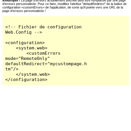
Remarques :
La page d'erreurs actuellement affichée peut être remplacée par une page
d'erreurs personnalisée. Pour ce faire, modifiez l'attribut "defaultRedirect" de la balise de
configuration <customErrors> de l'application, de sorte qu'il pointe vers une URL de la
page d'erreurs personnalisée !
<!-- Fichier de configuration 
Web.Config -->

<configuration>

    <system.web>

        <customErrors 
mode="RemoteOnly" 
defaultRedirect="mycustompage.h
tm"/>

    </system.web>

</configuration>