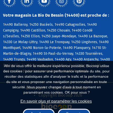
Votre magasin La Bio Du Bessin (14400) est proche de :
14490 Balleroy, 14250 Bucéels, 14490 Cahagnolles, 14490
Campigny, 14490 Castillon, 14250 Chouain, 14400 Condé
s/Seulles, 14250 Ellon, 14250 Juaye-Mondaye, 14490 La Bazoque,
14330 Le Molay-Littry, 14490 Le Tronquay, 14250 Lingèvres, 14490
Montfiquet, 14490 Noron-la-Poterie, 14490 Planquery, 14710 St-
Martin-de-Blagny, 14490 St-Paul-du-Vernay, 14330 Tournières,
14490 Trungy, 14490 Vaubadon, 14400 Agy, 14400 Arganchy, 14400
Barbeville, 14400 Bayeux, 14400 Cottun, 14400 Cussy, 14400
Afin de vous offrir la meilleure expérience possible, Biocoop utilise
Guéron, 14400 Monceaux-en-Bessin, 14400 Nonant
des cookies : pour assurer une performance optimale du site, pour
récolter des statistiques afin d'analyser le trafic et la performance
du site et vous proposer une navigation personnalisée en toute
sécurité. Vous pouvez changer d'avis à tout moment en
Biocoop.fr
Le réseau Biocoop
paramétrant vos cookies. OK pour vous ?
Copyright Biocoop 2026
En savoir plus et paramétrer les cookies