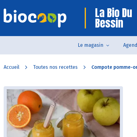
La Bio Du
Bessin
Le magasin
Agen
Accueil
Toutes nos recettes
Compote pomme-o