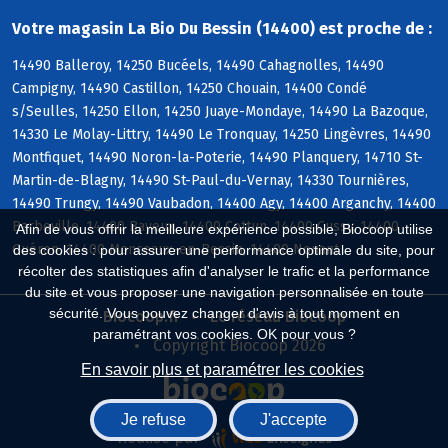
Votre magasin La Bio Du Bessin (14400) est proche de :
14490 Balleroy, 14250 Bucéels, 14490 Cahagnolles, 14490
Campigny, 14490 Castillon, 14250 Chouain, 14400 Condé
s/Seulles, 14250 Ellon, 14250 Juaye-Mondaye, 14490 La Bazoque,
14330 Le Molay-Littry, 14490 Le Tronquay, 14250 Lingèvres, 14490
Montfiquet, 14490 Noron-la-Poterie, 14490 Planquery, 14710 St-
Martin-de-Blagny, 14490 St-Paul-du-Vernay, 14330 Tournières,
14490 Trungy, 14490 Vaubadon, 14400 Agy, 14400 Arganchy, 14400
Barbeville, 14400 Bayeux, 14400 Cottun, 14400 Cussy, 14400
Afin de vous offrir la meilleure expérience possible, Biocoop utilise
Guéron, 14400 Monceaux-en-Bessin, 14400 Nonant
des cookies : pour assurer une performance optimale du site, pour
récolter des statistiques afin d'analyser le trafic et la performance
du site et vous proposer une navigation personnalisée en toute
sécurité. Vous pouvez changer d'avis à tout moment en
Biocoop.fr
Le réseau Biocoop
paramétrant vos cookies. OK pour vous ?
Copyright Biocoop 2026
En savoir plus et paramétrer les cookies
Je refuse
J'accepte
Réalisé par