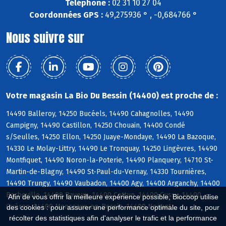
Téléphone :
02 31 10 27 04
Coordonnées GPS :
49,275936 ° , -0,684766 °
Nous suivre sur
Votre magasin La Bio Du Bessin (14400) est proche de :
14490 Balleroy, 14250 Bucéels, 14490 Cahagnolles, 14490
Campigny, 14490 Castillon, 14250 Chouain, 14400 Condé
s/Seulles, 14250 Ellon, 14250 Juaye-Mondaye, 14490 La Bazoque,
14330 Le Molay-Littry, 14490 Le Tronquay, 14250 Lingèvres, 14490
Montfiquet, 14490 Noron-la-Poterie, 14490 Planquery, 14710 St-
Martin-de-Blagny, 14490 St-Paul-du-Vernay, 14330 Tournières,
14490 Trungy, 14490 Vaubadon, 14400 Agy, 14400 Arganchy, 14400
Barbeville, 14400 Bayeux, 14400 Cottun, 14400 Cussy, 14400
Afin de vous offrir la meilleure expérience possible, Biocoop utilise
Guéron, 14400 Monceaux-en-Bessin, 14400 Nonant
des cookies : pour assurer une performance optimale du site, pour
récolter des statistiques afin d'analyser le trafic et la performance