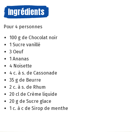
Ingrédients
Pour 4 personnes
100 g de Chocolat noir
1 Sucre vanillé
3 Oeuf
1 Ananas
4 Noisette
4 c. à s. de Cassonade
35 g de Beurre
2 c. à s. de Rhum
20 cl de Crème liquide
20 g de Sucre glace
1 c. à c de Sirop de menthe