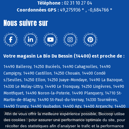
Téléphone :
02 31 10 27 04
Coordonnées GPS :
49,275936 ° , -0,684766 °
Nous suivre sur
Votre magasin La Bio Du Bessin (14400) est proche de :
14490 Balleroy, 14250 Bucéels, 14490 Cahagnolles, 14490
Campigny, 14490 Castillon, 14250 Chouain, 14400 Condé
s/Seulles, 14250 Ellon, 14250 Juaye-Mondaye, 14490 La Bazoque,
14330 Le Molay-Littry, 14490 Le Tronquay, 14250 Lingèvres, 14490
Montfiquet, 14490 Noron-la-Poterie, 14490 Planquery, 14710 St-
Martin-de-Blagny, 14490 St-Paul-du-Vernay, 14330 Tournières,
14490 Trungy, 14490 Vaubadon, 14400 Agy, 14400 Arganchy, 14400
Barbeville, 14400 Bayeux, 14400 Cottun, 14400 Cussy, 14400
Afin de vous offrir la meilleure expérience possible, Biocoop utilise
Guéron, 14400 Monceaux-en-Bessin, 14400 Nonant
des cookies : pour assurer une performance optimale du site, pour
récolter des statistiques afin d'analyser le trafic et la performance