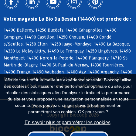
Votre magasin La Bio Du Bessin (14400) est proche de :
14490 Balleroy, 14250 Bucéels, 14490 Cahagnolles, 14490
Campigny, 14490 Castillon, 14250 Chouain, 14400 Condé
s/Seulles, 14250 Ellon, 14250 Juaye-Mondaye, 14490 La Bazoque,
14330 Le Molay-Littry, 14490 Le Tronquay, 14250 Lingèvres, 14490
Montfiquet, 14490 Noron-la-Poterie, 14490 Planquery, 14710 St-
Martin-de-Blagny, 14490 St-Paul-du-Vernay, 14330 Tournières,
14490 Trungy, 14490 Vaubadon, 14400 Agy, 14400 Arganchy, 14400
Barbeville, 14400 Bayeux, 14400 Cottun, 14400 Cussy, 14400
Afin de vous offrir la meilleure expérience possible, Biocoop utilise
Guéron, 14400 Monceaux-en-Bessin, 14400 Nonant
des cookies : pour assurer une performance optimale du site, pour
récolter des statistiques afin d'analyser le trafic et la performance
du site et vous proposer une navigation personnalisée en toute
sécurité. Vous pouvez changer d'avis à tout moment en
Biocoop.fr
Le réseau Biocoop
paramétrant vos cookies. OK pour vous ?
Copyright Biocoop 2026
En savoir plus et paramétrer les cookies