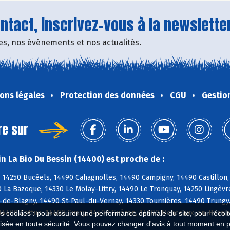
tact, inscrivez-vous à la newsletter
fres, nos événements et nos actualités.
ons légales
Protection des données
CGU
Gestio
re sur
n La Bio Du Bessin (14400) est proche de :
 14250 Bucéels, 14490 Cahagnolles, 14490 Campigny, 14490 Castillon,
La Bazoque, 14330 Le Molay-Littry, 14490 Le Tronquay, 14250 Lingèvr
-de-Blagny, 14490 St-Paul-du-Vernay, 14330 Tournières, 14490 Trungy
14400 Cottun, 14400 Cussy, 14400 Guéron, 14400 Monceaux-en-Bessin
es cookies : pour assurer une performance optimale du site, pour récolter
isée en toute sécurité. Vous pouvez changer d'avis à tout moment en 