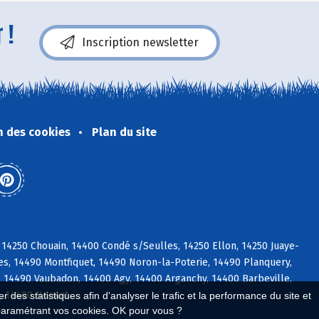
 !
Inscription newsletter
n des cookies
Plan du site
 14250 Chouain, 14400 Condé s/Seulles, 14250 Ellon, 14250 Juaye-
es, 14490 Montfiquet, 14490 Noron-la-Poterie, 14490 Planquery,
, 14490 Vaubadon, 14400 Agy, 14400 Arganchy, 14400 Barbeville,
, 14400 Nonant
 des statistiques afin d'analyser le trafic et la performance du site et
paramétrant vos cookies. OK pour vous ?