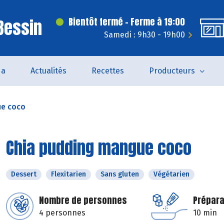
 Bessin
Bientôt fermé - Ferme à 19:00
Samedi : 9h30 - 19h00
da
Actualités
Recettes
Producteurs
ue coco
Chia pudding mangue coco
Dessert
Flexitarien
Sans gluten
Végétarien
Nombre de personnes
Prépara
4 personnes
10 min