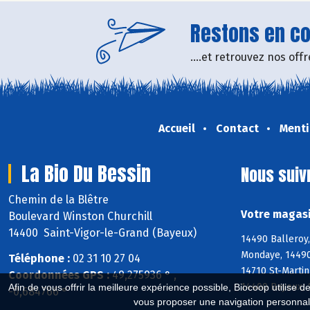
Restons en con
....et retrouvez nos of
Accueil
Contact
Menti
La Bio Du Bessin
Nous suiv
Chemin de la Blêtre
Votre magasi
Boulevard Winston Churchill
14400 Saint-Vigor-le-Grand (Bayeux)
14490 Balleroy,
Mondaye, 14490 
Téléphone :
02 31 10 27 04
14710 St-Martin
Coordonnées GPS :
49,275936 ° ,
14400 Bayeux, 
Afin de vous offrir la meilleure expérience possible, Biocoop utilise d
-0,684766 °
vous proposer une navigation personnal