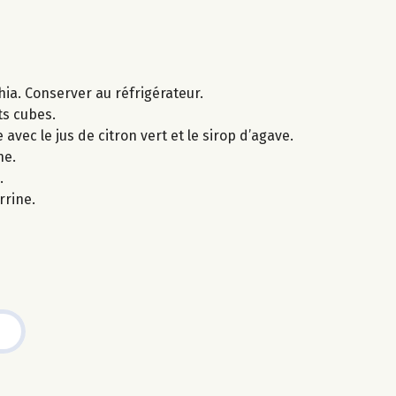
hia. Conserver au réfrigérateur.
ts cubes.
vec le jus de citron vert et le sirop d’agave.
ne.
.
rine.