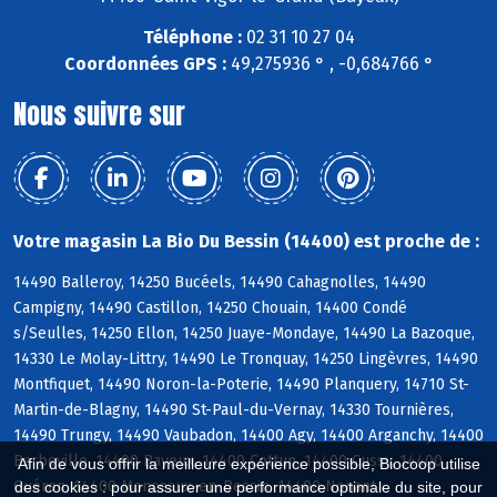
Téléphone :
02 31 10 27 04
Coordonnées GPS :
49,275936 ° , -0,684766 °
Nous suivre sur
Votre magasin La Bio Du Bessin (14400) est proche de :
14490 Balleroy, 14250 Bucéels, 14490 Cahagnolles, 14490
Campigny, 14490 Castillon, 14250 Chouain, 14400 Condé
s/Seulles, 14250 Ellon, 14250 Juaye-Mondaye, 14490 La Bazoque,
14330 Le Molay-Littry, 14490 Le Tronquay, 14250 Lingèvres, 14490
Montfiquet, 14490 Noron-la-Poterie, 14490 Planquery, 14710 St-
Martin-de-Blagny, 14490 St-Paul-du-Vernay, 14330 Tournières,
14490 Trungy, 14490 Vaubadon, 14400 Agy, 14400 Arganchy, 14400
Barbeville, 14400 Bayeux, 14400 Cottun, 14400 Cussy, 14400
Afin de vous offrir la meilleure expérience possible, Biocoop utilise
Guéron, 14400 Monceaux-en-Bessin, 14400 Nonant
des cookies : pour assurer une performance optimale du site, pour