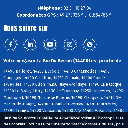
Téléphone :
02 31 10 27 04
Coordonnées GPS :
49,275936 ° , -0,684766 °
Nous suivre sur
Votre magasin La Bio Du Bessin (14400) est proche de :
14490 Balleroy, 14250 Bucéels, 14490 Cahagnolles, 14490
Campigny, 14490 Castillon, 14250 Chouain, 14400 Condé
s/Seulles, 14250 Ellon, 14250 Juaye-Mondaye, 14490 La Bazoque,
14330 Le Molay-Littry, 14490 Le Tronquay, 14250 Lingèvres, 14490
Montfiquet, 14490 Noron-la-Poterie, 14490 Planquery, 14710 St-
Martin-de-Blagny, 14490 St-Paul-du-Vernay, 14330 Tournières,
14490 Trungy, 14490 Vaubadon, 14400 Agy, 14400 Arganchy, 14400
Barbeville, 14400 Bayeux, 14400 Cottun, 14400 Cussy, 14400
Afin de vous offrir la meilleure expérience possible, Biocoop utilise
Guéron, 14400 Monceaux-en-Bessin, 14400 Nonant
des cookies : pour assurer une performance optimale du site, pour