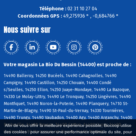
Téléphone :
02 31 10 27 04
Coordonnées GPS :
49,275936 ° , -0,684766 °
Nous suivre sur
Votre magasin La Bio Du Bessin (14400) est proche de :
14490 Balleroy, 14250 Bucéels, 14490 Cahagnolles, 14490
Campigny, 14490 Castillon, 14250 Chouain, 14400 Condé
s/Seulles, 14250 Ellon, 14250 Juaye-Mondaye, 14490 La Bazoque,
14330 Le Molay-Littry, 14490 Le Tronquay, 14250 Lingèvres, 14490
Montfiquet, 14490 Noron-la-Poterie, 14490 Planquery, 14710 St-
Martin-de-Blagny, 14490 St-Paul-du-Vernay, 14330 Tournières,
14490 Trungy, 14490 Vaubadon, 14400 Agy, 14400 Arganchy, 14400
Barbeville, 14400 Bayeux, 14400 Cottun, 14400 Cussy, 14400
Afin de vous offrir la meilleure expérience possible, Biocoop utilise
Guéron, 14400 Monceaux-en-Bessin, 14400 Nonant
des cookies : pour assurer une performance optimale du site, pour